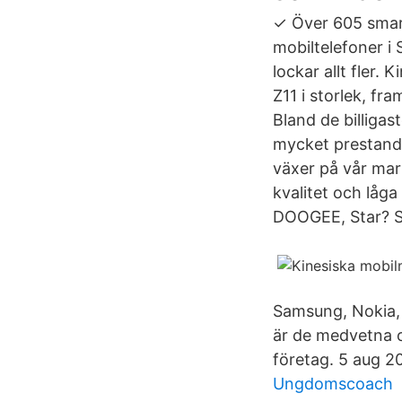
✓ Över 605 smart
mobiltelefoner i
lockar allt fler.
Z11 i storlek, fr
Bland de billigas
mycket prestanda
växer på vår mar
kvalitet och låg
DOOGEE, Star? S
Samsung, Nokia,
är de medvetna o
företag. 5 aug 2
Ungdomscoach