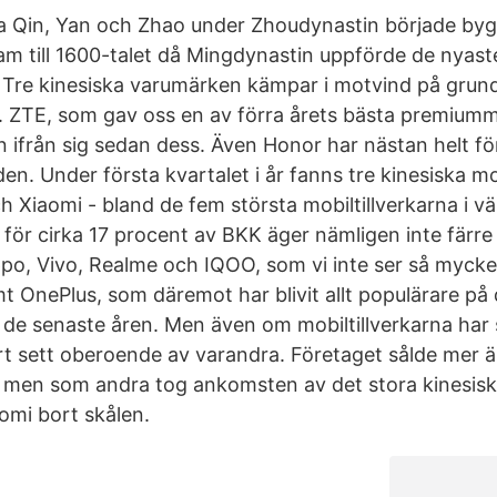
a Qin, Yan och Zhao under Zhoudynastin började byg
am till 1600-talet då Mingdynastin uppförde de nyast
 Tre kinesiska varumärken kämpar i motvind på grund
ZTE, som gav oss en av förra årets bästa premiummo
n ifrån sig sedan dess. Även Honor har nästan helt fö
n. Under första kvartalet i år fanns tre kinesiska m
 Xiaomi - bland de fem största mobiltillverkarna i v
 för cirka 17 procent av BKK äger nämligen inte färre
o, Vivo, Realme och IQOO, som vi inte ser så mycke
t OnePlus, som däremot har blivit allt populärare på
de senaste åren. Men även om mobiltillverkarna har
ort sett oberoende av varandra. Företaget sålde mer 
men som andra tog ankomsten av det stora kinesisk
mi bort skålen.