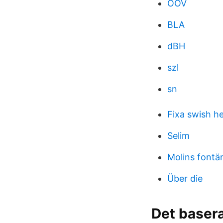
OOV
BLA
dBH
szl
sn
Fixa swish 
Selim
Molins font
Über die
Det basera