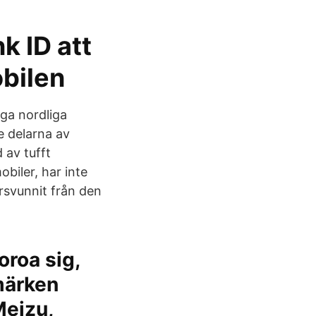
k ID att
obilen
ga nordliga
e delarna av
 av tufft
biler, har inte
rsvunnit från den
oroa sig,
märken
Meizu,