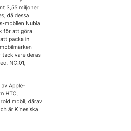
nt 3,55 miljoner
es, då dessa
ass-mobilen Nubia
k för att göra
 att packa in
a mobilmärken
 tack vare deras
eo, NO.01,
e av Apple-
om HTC,
oid mobil, därav
ch är Kinesiska