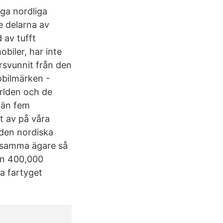
ga nordliga
e delarna av
 av tufft
biler, har inte
rsvunnit från den
obilmärken -
ärlden och de
 än fem
t av på våra
 den nordiska
 samma ägare så
än 400,000
a fartyget