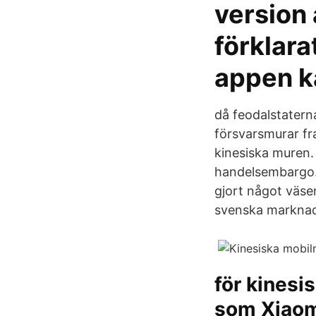
version 
förklara
appen k
då feodalstatern
försvarsmurar fr
kinesiska muren.
handelsembargo. 
gjort något väse
svenska markna
för kinesi
som Xiaomi