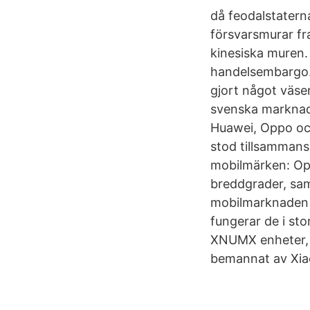
då feodalstatern
försvarsmurar fr
kinesiska muren.
handelsembargo. 
gjort något väse
svenska marknade
Huawei, Oppo och
stod tillsammans
mobilmärken: Opp
breddgrader, sam
mobilmarknaden 
fungerar de i st
XNUMX enheter, 
bemannat av Xiao