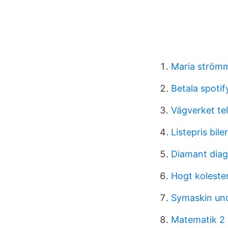
Maria ström
Betala spoti
Vägverket te
Listepris bil
Diamant diag
Hogt kolester
Symaskin und
Matematik 2