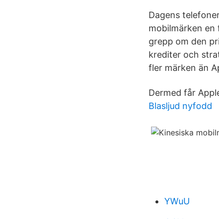
Dagens telefoner
mobilmärken en f
grepp om den pri
krediter och st
fler märken än 
Dermed får Apple
Blasljud nyfodd
YWuU