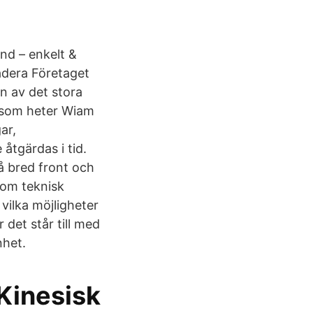
nd – enkelt &
adera Företaget
 av det stora
s som heter Wiam
ar,
åtgärdas i tid.
å bred front och
nom teknisk
 vilka möjligheter
 det står till med
nhet.
Kinesisk