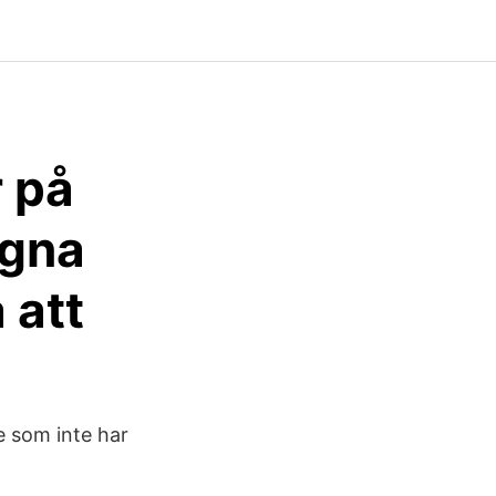
 på
egna
 att
e som inte har