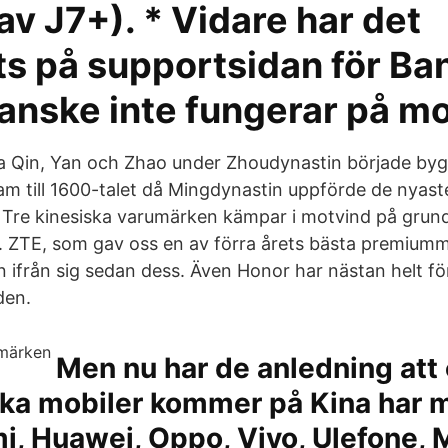
av J7+). * Vidare har det
ts på supportsidan för Ban
anske inte fungerar på m
a Qin, Yan och Zhao under Zhoudynastin började byg
am till 1600-talet då Mingdynastin uppförde de nyast
 Tre kinesiska varumärken kämpar i motvind på grund
ZTE, som gav oss en av förra årets bästa premiummo
n ifrån sig sedan dess. Även Honor har nästan helt fö
den.
Men nu har de anledning att 
ska mobiler kommer på Kina har 
, Huawei, Oppo, Vivo, Ulefone, 