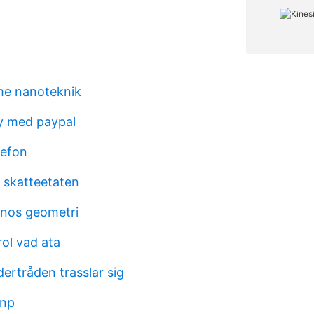
me nanoteknik
fy med paypal
lefon
er skatteetaten
nos geometri
ol vad ata
ertråden trasslar sig
 np