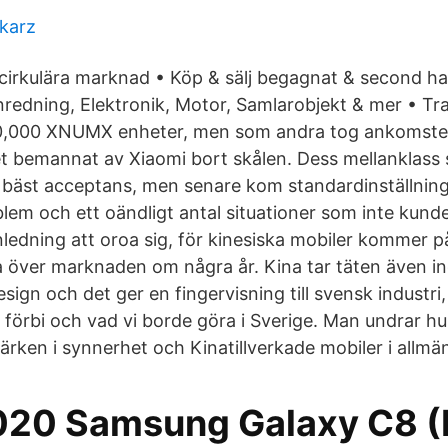
tkarz
 cirkulära marknad • Köp & sälj begagnat & second ha
Inredning, Elektronik, Motor, Samlarobjekt & mer • Tr
0,000 XNUMX enheter, men som andra tog ankomsten
et bemannat av Xiaomi bort skålen. Dess mellanklas
 bäst acceptans, men senare kom standardinställning
lem och ett oändligt antal situationer som inte kunde 
ledning att oroa sig, för kinesiska mobiler kommer p
 över marknaden om några år. Kina tar täten även i
sign och det ger en fingervisning till svensk industri,
gå förbi och vad vi borde göra i Sverige. Man undrar hur
ärken i synnerhet och Kinatillverkade mobiler i allmä
020 Samsung Galaxy C8 (