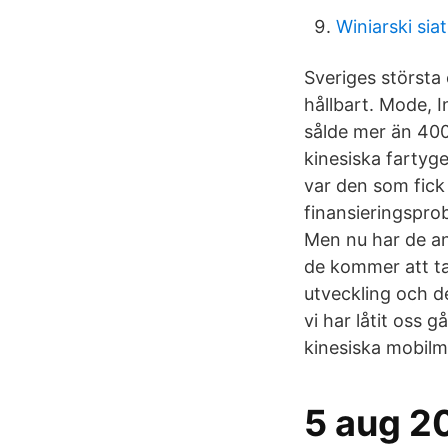
Winiarski sia
Sveriges största
hållbart. Mode, 
sålde mer än 40
kinesiska fartyg
var den som fick
finansieringsprob
Men nu har de an
de kommer att ta
utveckling och de
vi har låtit oss 
kinesiska mobilm
5 aug 2