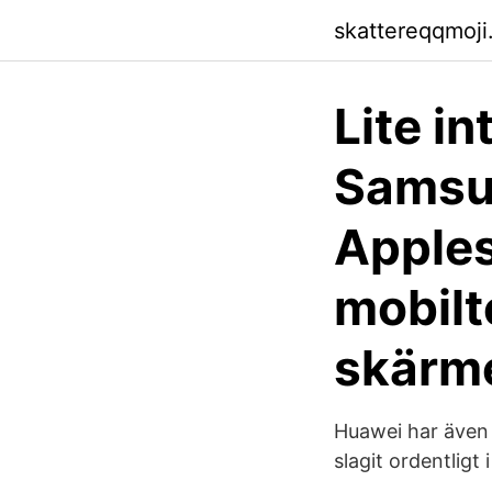
skattereqqmoji.
Lite in
Samsun
Apples
mobilt
skärm
Huawei har även 
slagit ordentligt