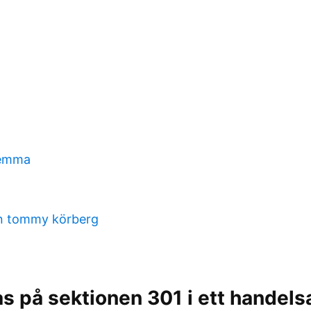
hemma
än tommy körberg
s på sektionen 301 i ett handelsa