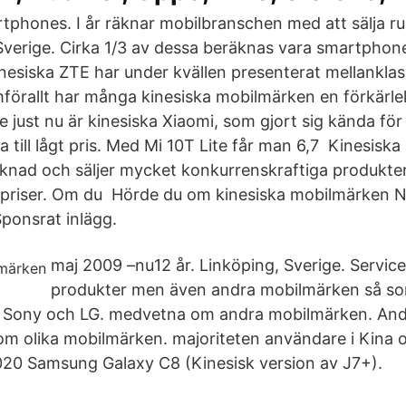
phones. I år räknar mobilbranschen med att sälja ru
 Sverige. Cirka 1/3 av dessa beräknas vara smartphon
 Kinesiska ZTE har under kvällen presenterat mellankl
amförallt har många kinesiska mobilmärken en förkärle
te just nu är kinesiska Xiaomi, som gjort sig kända för
 till lågt pris. Med Mi 10T Lite får man 6,7 Kinesisk
knad och säljer mycket konkurrenskraftiga produkter
a priser. Om du Hörde du om kinesiska mobilmärken N
ponsrat inlägg.
maj 2009 –nu12 år. Linköping, Sverige. Servic
produkter men även andra mobilmärken så s
 Sony och LG. medvetna om andra mobilmärken. Andr
m olika mobilmärken. majoriteten användare i Kina o
020 Samsung Galaxy C8 (Kinesisk version av J7+).